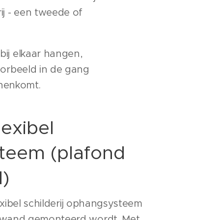
ij - een tweede of
 bij elkaar hangen,
voorbeeld in de gang
nnenkomt.
flexibel
teem (plafond
d)
lexibel schilderij ophangsysteem
 wand gemonteerd wordt. Met