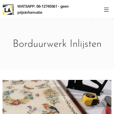
WATSAPP: 06-12745561 - geen
prijsinformatie
Borduurwerk Inlijsten