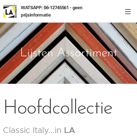
WATSAPP: 06-12745561 - geen
prijsinformatie
Lijsten Assortiment
Hoofdcollectie
Classic Italy...in
LA